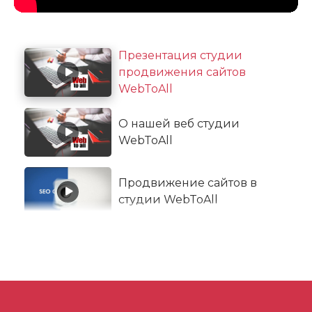
Презентация студии
продвижения сайтов
WebToAll
О нашей веб студии
WebToAll
Продвижение сайтов в
студии WebToAll
Контекстная реклама от
студии WebToAll
Мастер класс от WebToAll -
ТОП100 платных и